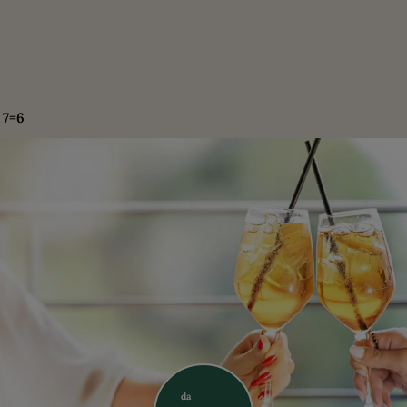
 7=6
da