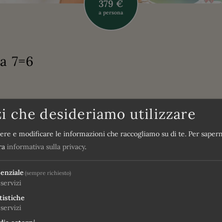
379 €
a persona
a 7=6
zi che desideriamo utilizzare
o di 6 al Monte Bondone
ere e modificare le informazioni che raccogliamo su di te.
Per sapern
tes sul Monte Bondone, a Trento: vivete il mese di maggio tra pa
tra
informativa sulla privacy
.
ggiornate sette notti e ne pagate solo sei
, vi aspettano giornate 
enziale
to.
(sempre richiesto)
servizi
tistiche
servizi
llegate)