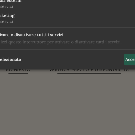
ia esterni
18 anni) con sauna finlandese, grotta di ghiaccio, grotta di sale, 
servizi
i esclusivi
rketing
 tre notti.
servizi
ivare o disattivare tutti i servizi
lizzi questo interruttore per attivare o disattivare tutti i servizi.
pe
selezionato
Acce
RICHIESTA
VERIFICA PREZZO E DISPONIBILITÀ