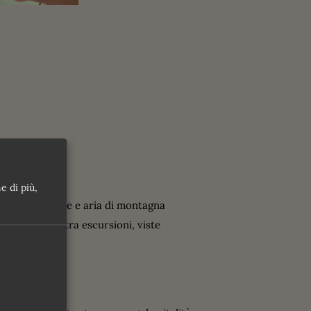
e di più,
esaggi in fiore e aria di montagna
di puro relax tra escursioni, viste