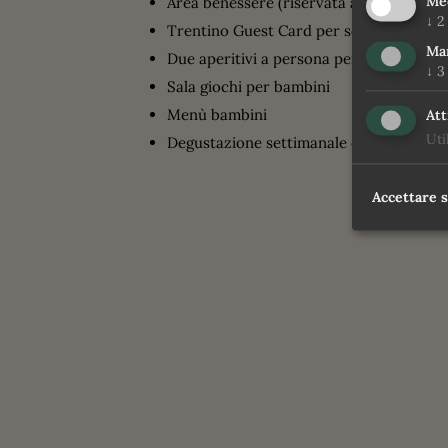
Med
Area benessere (riservata ai maggiori di 
↓
2
Trentino Guest Card per sconti e vantagg
Ma
Due aperitivi a persona per soggiorno da
↓
3
Sala giochi per bambini
Menù bambini
Att
Uti
Degustazione settimanale di vini e grap
Accettare 