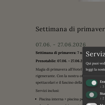
Settimana di primaver
07.06. - 27.06.2026
Servi
Settimana di primavera: 7 notti al prezz
Prenotabile: 07.06. - 27.06.2026
Qui puoi ved
Magia di primavera all’Hotel Brenta Dolomi
leggi la nos
rigenerante. Con la nostra offerta
7=6 – so
Ess
spettacolari e il fascino della città di Tren
↓
3
Servizi inclusi:
Sta
↓
2
Piscina interna + piscina per bambini (co