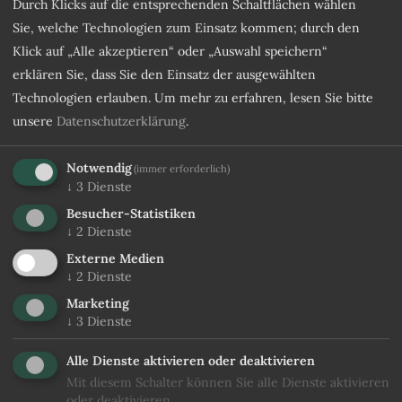
Durch Klicks auf die entsprechenden Schaltflächen wählen
Telefon
Sie, welche Technologien zum Einsatz kommen; durch den
Klick auf „Alle akzeptieren“ oder „Auswahl speichern“
Gewünschte Verpflegung
erklären Sie, dass Sie den Einsatz der ausgewählten
Technologien erlauben.
Um mehr zu erfahren, lesen Sie bitte
Anmerkung
unsere
Datenschutzerklärung
.
Notwendig
(immer erforderlich)
↓
3
Dienste
Besucher-Statistiken
↓
2
Dienste
Externe Medien
↓
2
Dienste
Marketing
Ich stimme den
Datenschutzbestimmungen
zu
↓
3
Dienste
Alle Dienste aktivieren oder deaktivieren
Unverbindlich anfragen
Mit diesem Schalter können Sie alle Dienste aktivieren
oder deaktivieren.