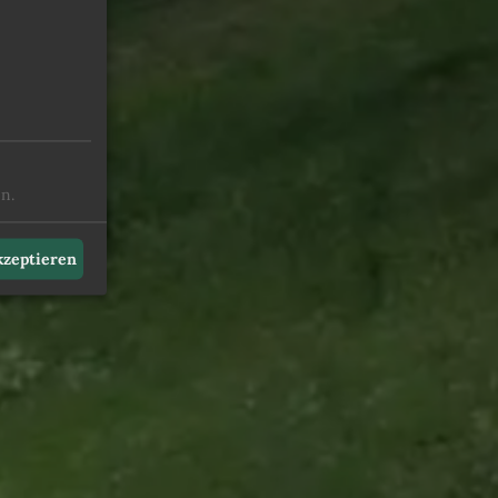
mit Hund
n.
akzeptieren