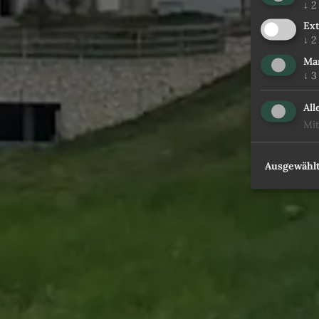
↓
2
Ex
↓
2
Ma
↓
3
All
Mit
Ausgewählt