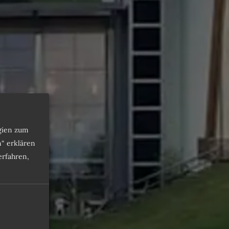
ogien zum
n“ erklären
rfahren,
anorama
Bondone
sche Lage