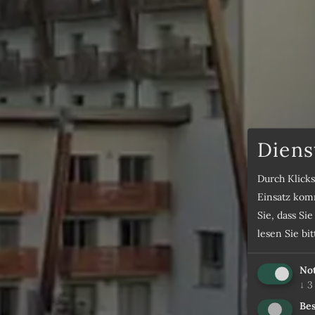
Diens
Durch Klick
Einsatz komm
Sie, dass Si
lesen Sie bi
No
↓
3
Bes