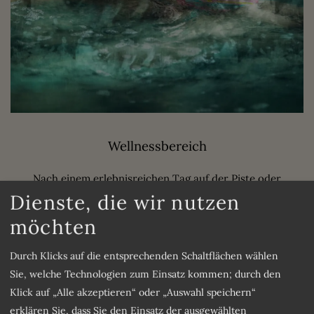
Wellnessbereich
Nach einem erlebnisreichen Tag auf der Piste oder
Dienste, die wir nutzen
einer anstrengenden Wanderung ist es ausgesprochen
angenehm, im Schwimmbad neue Energie zu tanken,
möchten
sich in der Sauna oder im türkischen Bad zu
Durch Klicks auf die entsprechenden Schaltflächen wählen
entspannen und sich in die erfahrenen Hände unserer
Sie, welche Technologien zum Einsatz kommen; durch den
Masseure zu begeben.
Klick auf „Alle akzeptieren“ oder „Auswahl speichern“
erklären Sie, dass Sie den Einsatz der ausgewählten