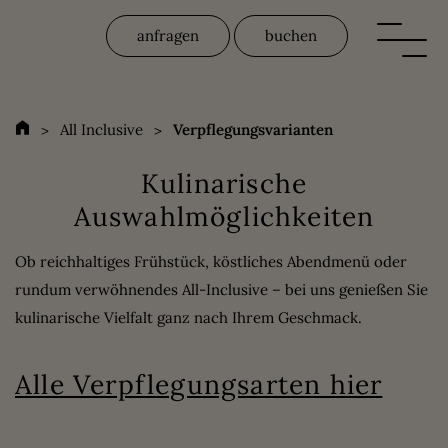
anfragen
buchen
All Inclusive
Verpflegungsvarianten
Kulinarische
Auswahlmöglichkeiten
Ob reichhaltiges Frühstück, köstliches Abendmenü oder
Verpflegungsvarianten
rundum verwöhnendes All-Inclusive – bei uns genießen Sie
kulinarische Vielfalt ganz nach Ihrem Geschmack.
Kleine Gäste
Alle Verpflegungsarten hier
Leistungen & Vorteile
Urlaub mit Baby