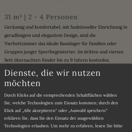
31 m² | 2 - 4 Personen
Geräumig und komfortabel, mit funktioneller Einrichtung in
geradlinigem und elegantem Design, sind die
Vierbettzimmer das ideale Basislager für Familien oder
Gruppen junger Sportbegeisterter. Im dritten und vierten
Bett übernachten Kinder bis zu 9 Jahren kostenlos,
während Kinder ab 9 Jahren und Erwachsene jeden Alters
Dienste, die wir nutzen
eine Ermäßigung von 50% erhalten.
möchten
Ausstattung
Durch Klicks auf die entsprechenden Schaltflächen wählen
Sie, welche Technologien zum Einsatz kommen; durch den
Klick auf „Alle akzeptieren“ oder „Auswahl speichern“
Dusche
Toilette
erklären Sie, dass Sie den Einsatz der ausgewählten
Fernseher
Safe
Technologien erlauben.
Um mehr zu erfahren, lesen Sie bitte
Minibar
Wlan