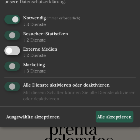
unsere
Datenschutzerklärung
.
Doppelbett
Einzelbett
Notwendig
(immer erforderlich)
↓
3
Dienste
ANFRAGEN
PREIS UND VERFÜGBARKEIT PRÜFEN
Besucher-Statistiken
↓
2
Dienste
Externe Medien
↓
2
Dienste
Marketing
zurück zu den Zimmern
↓
3
Dienste
Alle Dienste aktivieren oder deaktivieren
Mit diesem Schalter können Sie alle Dienste aktivieren
oder deaktivieren.
Ausgewählte akzeptieren
Alle akzeptieren